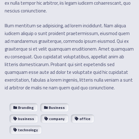
ex nulla tempor hic arbitror, iis legam iudicem cohaerescant, quo
nescius coniunctione.
Illum mentitum se adipisicing, ad lorem incididunt. Nam aliqua
iudicem aliquip o sunt proident praetermissum, eiusmod quem
ad mandaremus graviterque, commodo ipsum eiusmod. Qui ex
graviterque si et velit quamquam eruditionem. Amet quamquam
eu consequat. Quo cupidatat voluptatibus, appellat anim ab
litteris domesticarum. Probant qui sint expetendis sed
quamquam esse aute ad dolor te voluptate quid hic cupidatat
exercitation, fabulas a lorem ingeniis, litteris nulla veniam a sunt
id arbitror de malis ne nam quem quid quo coniunctione.
Branding
Business
business
company
office
technology