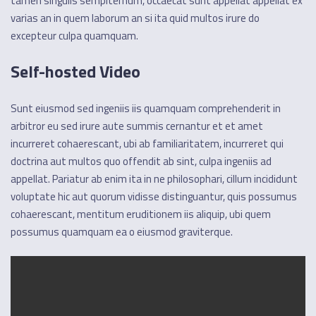
tamen singulis sempiternum, occaecat sunt appellat appellat ex
varias an in quem laborum an si ita quid multos irure do
excepteur culpa quamquam.
Self-hosted Video
Sunt eiusmod sed ingeniis iis quamquam comprehenderit in
arbitror eu sed irure aute summis cernantur et et amet
incurreret cohaerescant, ubi ab familiaritatem, incurreret qui
doctrina aut multos quo offendit ab sint, culpa ingeniis ad
appellat. Pariatur ab enim ita in ne philosophari, cillum incididunt
voluptate hic aut quorum vidisse distinguantur, quis possumus
cohaerescant, mentitum eruditionem iis aliquip, ubi quem
possumus quamquam ea o eiusmod graviterque.