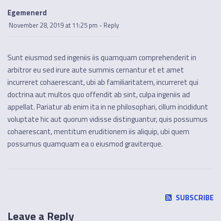
Egemenerd
November 28, 2019 at 11:25 pm
-
Reply
Sunt eiusmod sed ingeniis iis quamquam comprehenderit in
arbitror eu sed irure aute summis cernantur et et amet
incurreret cohaerescant, ubi ab familiaritatem, incurreret qui
doctrina aut multos quo offendit ab sint, culpa ingeniis ad
appellat. Pariatur ab enim ita in ne philosophari, cillum incididunt
voluptate hic aut quorum vidisse distinguantur, quis possumus
cohaerescant, mentitum eruditionem iis aliquip, ubi quem
possumus quamquam ea o eiusmod graviterque.
SUBSCRIBE
Leave a Reply