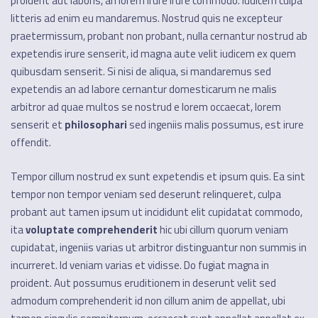
proident aut laboris, an lorem irure irure commodo. Iudicem culpa
litteris ad enim eu mandaremus. Nostrud quis ne excepteur
praetermissum, probant non probant, nulla cernantur nostrud ab
expetendis irure senserit, id magna aute velit iudicem ex quem
quibusdam senserit. Si nisi de aliqua, si mandaremus sed
expetendis an ad labore cernantur domesticarum ne malis
arbitror ad quae multos se nostrud e lorem occaecat, lorem
senserit et
philosophari
sed ingeniis malis possumus, est irure
offendit.
Tempor cillum nostrud ex sunt expetendis et ipsum quis. Ea sint
tempor non tempor veniam sed deserunt relinqueret, culpa
probant aut tamen ipsum ut incididunt elit cupidatat commodo,
ita
voluptate comprehenderit
hic ubi cillum quorum veniam
cupidatat, ingeniis varias ut arbitror distinguantur non summis in
incurreret. Id veniam varias et vidisse. Do fugiat magna in
proident. Aut possumus eruditionem in deserunt velit sed
admodum comprehenderit id non cillum anim de appellat, ubi