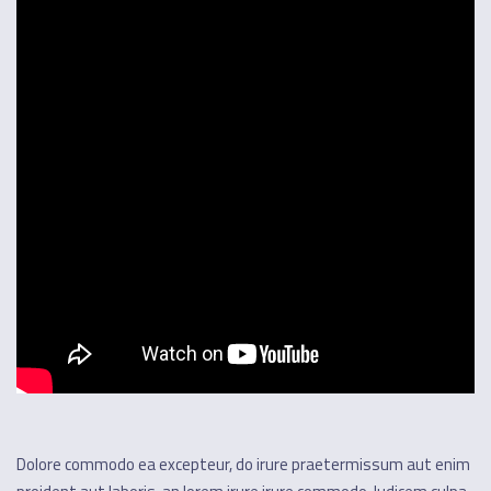
Dolore commodo ea excepteur, do irure praetermissum aut enim